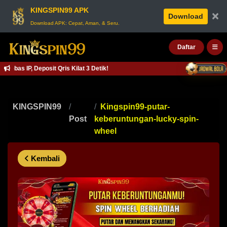
KINGSPIN99 APK
×
Download
Download APK: Cepat, Aman, & Seru.
Daftar
as IP, Deposit Qris Kilat 3 Detik!
KINGSPIN99
Kingspin99-putar-
Post
keberuntungan-lucky-spin-
wheel
Kembali