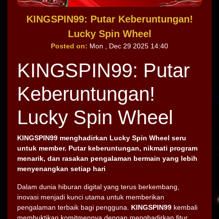
KINGSPIN99: Putar Keberuntungan!
Lucky Spin Wheel
Posted on:
Mon , Dec 29 2025 14:40
KINGSPIN99: Putar
Keberuntungan!
Lucky Spin Wheel
KINGSPIN99 menghadirkan Lucky Spin Wheel seru
untuk member. Putar keberuntungan, nikmati program
menarik, dan rasakan pengalaman bermain yang lebih
menyenangkan setiap hari
Dalam dunia hiburan digital yang terus berkembang,
inovasi menjadi kunci utama untuk memberikan
pengalaman terbaik bagi pengguna.
KINGSPIN99
kembali
membuktikan komitmennya dengan menghadirkan fitur