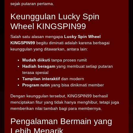
sejak putaran pertama.
Keunggulan Lucky Spin
Wheel KINGSPIN99
Salah satu alasan mengapa
Lucky Spin Wheel
KINGSPIN99
begitu diminati adalah karena berbagai
keunggulan yang ditawarkan, antara lain:
Mudah diikuti
tanpa proses rumit
Hadiah beragam
yang membuat setiap putaran
terasa spesial
Tampilan interaktif
dan modern
Program rutin
yang bisa dinikmati member
Dengan keunggulan tersebut, KINGSPIN99 berhasil
menciptakan fitur yang tidak hanya menghibur, tetapi juga
memberikan nilai tambah bagi para membernya.
Pengalaman Bermain yang
Lebih Menarik