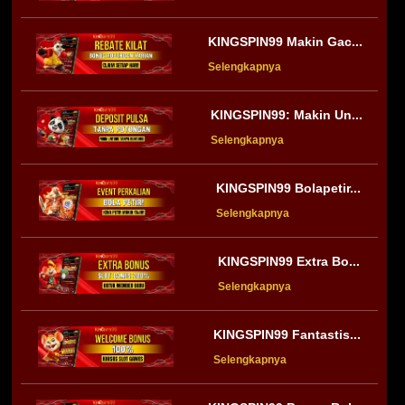
KINGSPIN99 Makin Gac...
Selengkapnya
KINGSPIN99: Makin Un...
Selengkapnya
KINGSPIN99 Bolapetir...
Selengkapnya
KINGSPIN99 Extra Bo...
Selengkapnya
KINGSPIN99 Fantastis...
Selengkapnya