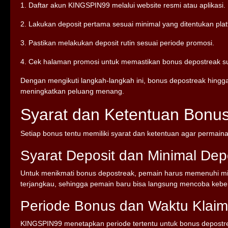
1. Daftar akun KINGSPIN99 melalui website resmi atau aplikasi.
2. Lakukan deposit pertama sesuai minimal yang ditentukan plat
3. Pastikan melakukan deposit rutin sesuai periode promosi.
4. Cek halaman promosi untuk memastikan bonus depostreak 
Dengan mengikuti langkah-langkah ini, bonus depostreak hing
meningkatkan peluang menang.
Syarat dan Ketentuan Bon
Setiap bonus tentu memiliki syarat dan ketentuan agar permaina
Syarat Deposit dan Minimal Dep
Untuk menikmati bonus depostreak, pemain harus memenuhi mini
terjangkau, sehingga pemain baru bisa langsung mencoba kebe
Periode Bonus dan Waktu Klaim
KINGSPIN99 menetapkan periode tertentu untuk bonus depostrea