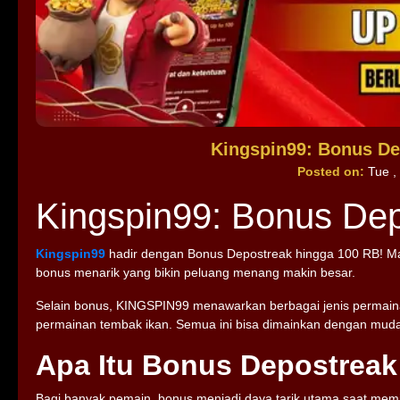
Kingspin99: Bonus De
Posted on:
Tue ,
Kingspin99: Bonus De
Kingspin99
hadir dengan Bonus Depostreak hingga 100 RB! Main 
bonus menarik yang bikin peluang menang makin besar.
Selain bonus, KINGSPIN99 menawarkan berbagai jenis permainan 
permainan tembak ikan. Semua ini bisa dimainkan dengan muda
Apa Itu Bonus Depostreak
Bagi banyak pemain, bonus menjadi daya tarik utama saat memi