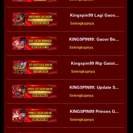
Kingspin99 Lagi Gaco...
Selengkapnya
KINGSPIN99: Gacor Bo...
Selengkapnya
Kingspin99 Rtp Gatot...
Selengkapnya
KINGSPIN99: Update S...
Selengkapnya
KINGSPIN99 Princes G...
Selengkapnya