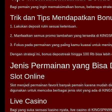
Bagi pemain yang ingin memaksimalkan bonus, beberapa strateg
Trik dan Tips Mendapatkan Bon
1. Lakukan deposit rutin sesuai ketentuan.
2. Manfaatkan semua promo tambahan yang tersedia di KINGS
3. Fokus pada permainan yang paling kamu kuasai untuk meni
Dengan strategi ini, bonus depostreak hingga 100 Rb bisa leb
Jenis Permainan yang Bisa
Slot Online
Slot menjadi permainan favorit banyak pemain karena mudah d
digunakan untuk mencoba berbagai jenis slot yang ada di KING
Live Casino
Bagi yang suka sensasi kasino nyata, live casino di KINGSPIN9