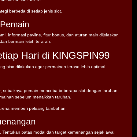
i berbeda di setiap jenis slot.
 Pemain
 Informasi payline, fitur bonus, dan aturan main dijelaskan
an bermain lebih terarah.
tiap Hari di KINGSPIN99
g bisa dilakukan agar permainan terasa lebih optimal.
9, sebaiknya pemain mencoba beberapa slot dengan taruhan
ermainan sebelum menaikkan taruhan.
it karena memberi peluang tambahan.
emenangan
. Tentukan batas modal dan target kemenangan sejak awal.