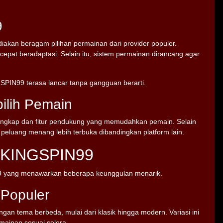
9
akan beragam pilihan permainan dari provider populer.
at beradaptasi. Selain itu, sistem permainan dirancang agar
PIN99 terasa lancar tanpa gangguan berarti.
ilih Pemain
engkap dan fitur pendukung yang memudahkan pemain. Selain
peluang menang lebih terbuka dibandingkan platform lain.
i KINGSPIN99
N99 yang menawarkan beberapa keunggulan menarik.
 Populer
an tema berbeda, mulai dari klasik hingga modern. Variasi ini
ainan sesuai selera.