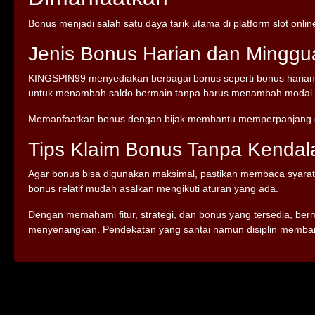
Bonus menjadi salah satu daya tarik utama di platform slot onlin
Jenis Bonus Harian dan Minggu
KINGSPIN99 menyediakan berbagai bonus seperti bonus harian,
untuk menambah saldo bermain tanpa harus menambah modal 
Memanfaatkan bonus dengan bijak membantu memperpanjang d
Tips Klaim Bonus Tanpa Kendal
Agar bonus bisa digunakan maksimal, pastikan membaca syarat 
bonus relatif mudah asalkan mengikuti aturan yang ada.
Dengan memahami fitur, strategi, dan bonus yang tersedia, berm
menyenangkan. Pendekatan yang santai namun disiplin memban