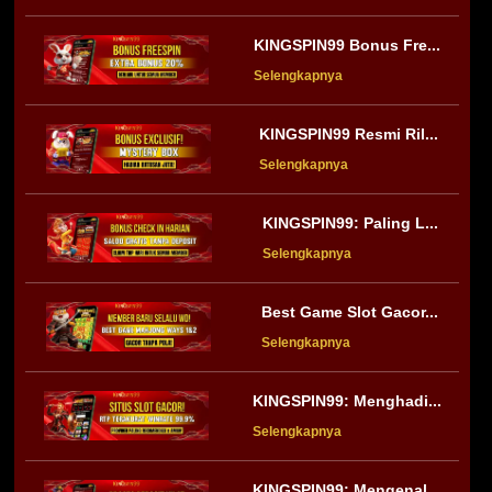
KINGSPIN99 Bonus Fre...
Selengkapnya
KINGSPIN99 Resmi Ril...
Selengkapnya
KINGSPIN99: Paling L...
Selengkapnya
Best Game Slot Gacor...
Selengkapnya
KINGSPIN99: Menghadi...
Selengkapnya
KINGSPIN99: Mengenal...