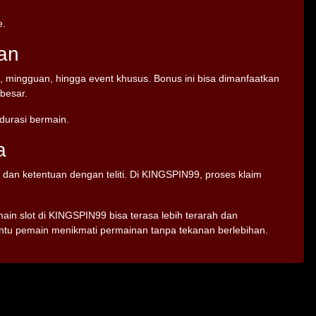
e.
an
 mingguan, hingga event khusus. Bonus ini bisa dimanfaatkan
besar.
urasi bermain.
a
dan ketentuan dengan teliti. Di KINGSPIN99, proses klaim
ain slot di KINGSPIN99 bisa terasa lebih terarah dan
tu pemain menikmati permainan tanpa tekanan berlebihan.