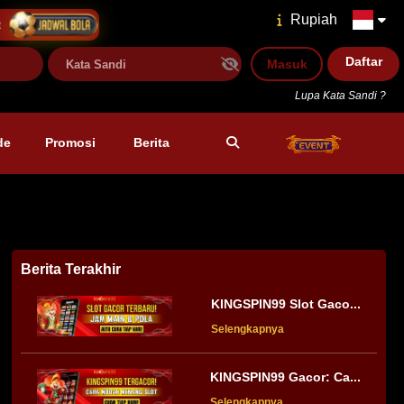
Rupiah
Daftar
Masuk
Lupa Kata Sandi ?
de
Promosi
Berita
Berita Terakhir
KINGSPIN99 Slot Gaco...
Selengkapnya
KINGSPIN99 Gacor: Ca...
Selengkapnya