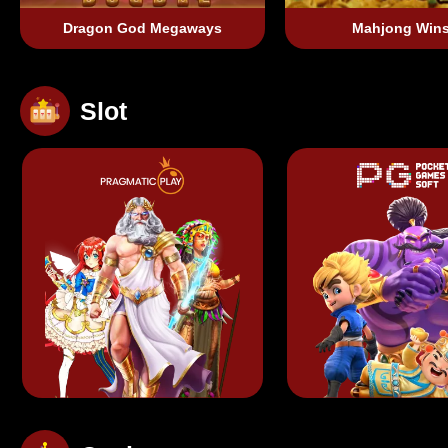
Dragon God Megaways
Mahjong Wins
Slot