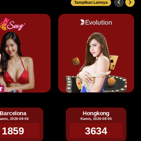
Tampilkan Lainnya
Hongkong
Timor
amis, 2026-08-06
Jumat, 2026-08-07
3634
8029