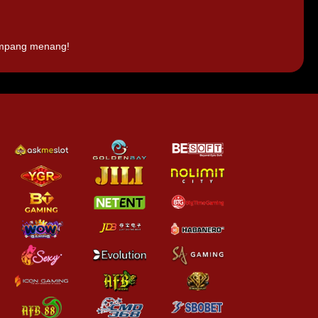
gampang menang!