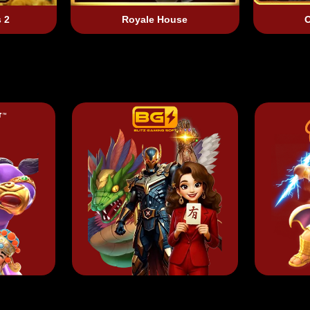
 2
Royale House