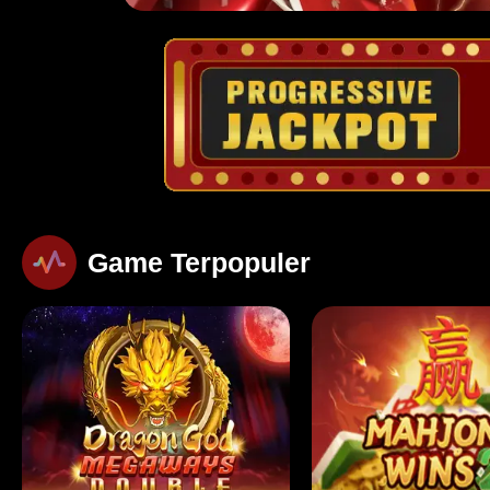
Game Terpopuler