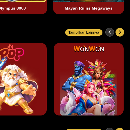
Olympus 8000
Mayan Ruins Megaways
Tampilkan Lainnya