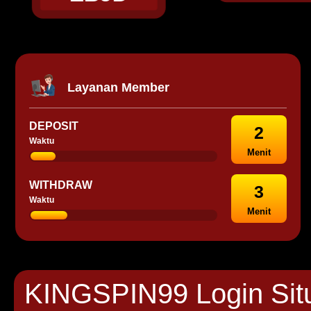
Layanan Member
DEPOSIT
2
Waktu
Menit
ONLINE
ONLINE
ONLI
WITHDRAW
3
Waktu
ONLINE
ONLINE
ONLI
Menit
KINGSPIN99 Login Situ