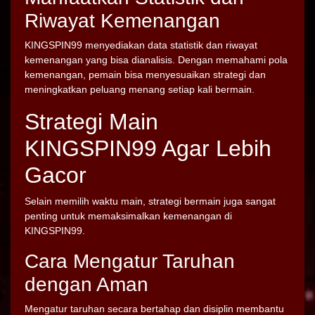
Riwayat Kemenangan
KINGSPIN99 menyediakan data statistik dan riwayat
kemenangan yang bisa dianalisis. Dengan memahami pola
kemenangan, pemain bisa menyesuaikan strategi dan
meningkatkan peluang menang setiap kali bermain.
Strategi Main
KINGSPIN99 Agar Lebih
Gacor
Selain memilih waktu main, strategi bermain juga sangat
penting untuk memaksimalkan kemenangan di
KINGSPIN99.
Cara Mengatur Taruhan
dengan Aman
Mengatur taruhan secara bertahap dan disiplin membantu