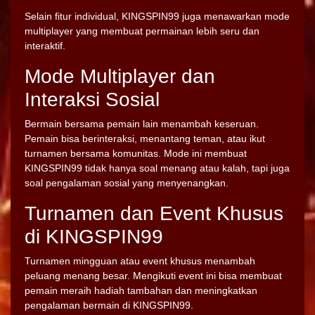
Selain fitur individual, KINGSPIN99 juga menawarkan mode
multiplayer yang membuat permainan lebih seru dan
interaktif.
Mode Multiplayer dan
Interaksi Sosial
Bermain bersama pemain lain menambah keseruan.
Pemain bisa berinteraksi, menantang teman, atau ikut
turnamen bersama komunitas. Mode ini membuat
KINGSPIN99 tidak hanya soal menang atau kalah, tapi juga
soal pengalaman sosial yang menyenangkan.
Turnamen dan Event Khusus
di KINGSPIN99
Turnamen mingguan atau event khusus menambah
peluang menang besar. Mengikuti event ini bisa membuat
pemain meraih hadiah tambahan dan meningkatkan
pengalaman bermain di KINGSPIN99.