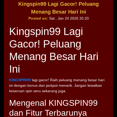
Kingspin99 Lagi Gacor! Peluang
Menang Besar Hari Ini
Posted on:
Sat , Jan 24 2026 20:20
Kingspin99 Lagi
Gacor! Peluang
Menang Besar Hari
Ini
KINGSPIN99
lagi gacor! Raih peluang menang besar hari
ini dengan bonus dan jackpot menarik. Jangan lewatkan
keseruan spin seru sekarang juga.
Mengenal KINGSPIN99
dan Fitur Terbarunya