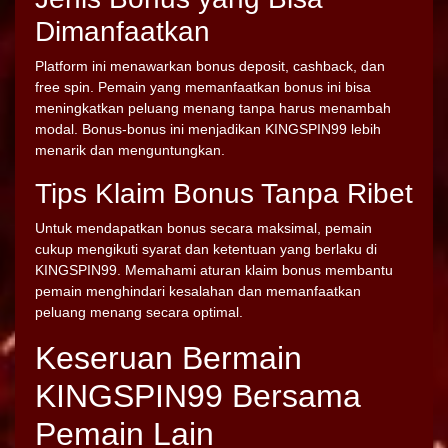
Dimanfaatkan
Platform ini menawarkan bonus deposit, cashback, dan
free spin. Pemain yang memanfaatkan bonus ini bisa
meningkatkan peluang menang tanpa harus menambah
modal. Bonus-bonus ini menjadikan KINGSPIN99 lebih
menarik dan menguntungkan.
Tips Klaim Bonus Tanpa Ribet
Untuk mendapatkan bonus secara maksimal, pemain
cukup mengikuti syarat dan ketentuan yang berlaku di
KINGSPIN99. Memahami aturan klaim bonus membantu
pemain menghindari kesalahan dan memanfaatkan
peluang menang secara optimal.
Keseruan Bermain
KINGSPIN99 Bersama
Pemain Lain