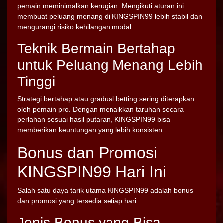
pemain meminimalkan kerugian. Mengikuti aturan ini
membuat peluang menang di KINGSPIN99 lebih stabil dan
mengurangi risiko kehilangan modal.
Teknik Bermain Bertahap
untuk Peluang Menang Lebih
Tinggi
Strategi bertahap atau gradual betting sering diterapkan
oleh pemain pro. Dengan menaikkan taruhan secara
perlahan sesuai hasil putaran, KINGSPIN99 bisa
memberikan keuntungan yang lebih konsisten.
Bonus dan Promosi
KINGSPIN99 Hari Ini
Salah satu daya tarik utama KINGSPIN99 adalah bonus
dan promosi yang tersedia setiap hari.
Jenis Bonus yang Bisa