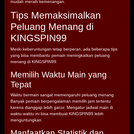
mudah meraih kemenangan.
Tips Memaksimalkan
Peluang Menang di
KINGSPIN99
Meski keberuntungan tetap berperan, ada beberapa tips
yang bisa membantu pemain meningkatkan peluang
menang di KINGSPIN99.
Memilih Waktu Main yang
Tepat
Waktu bermain sangat memengaruhi peluang menang.
Banyak pemain berpengalaman memilih jam tertentu
karena dianggap lebih gacor. Mengatur jadwal main di
waktu-waktu ini bisa membuat KINGSPIN99 lebih
menguntungkan.
Manfaatkan Statistik dan